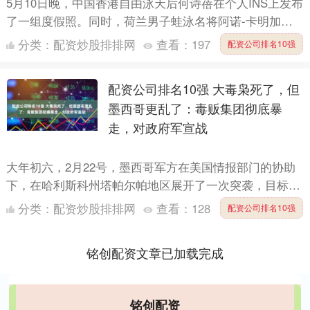
5月10日晚，中国香港自由泳天后何诗蓓在个人INS上发布
了一组度假照。同时，荷兰男子蛙泳名将阿诺-卡明加也
发布了同一地点的度假照。 和以往不同的是：这次两人
分类：
配资炒股排排网
查看：
197
配资公司排名10强
终于....
配资公司排名10强 大毒枭死了，但
墨西哥更乱了：毒贩集团彻底暴
走，对政府军宣战
大年初六，2月22号，墨西哥军方在美国情报部门的协助
下，在哈利斯科州塔帕尔帕地区展开了一次突袭，目标直
指全球头号通缉毒枭、CJNG的老大门乔。56岁的门乔在
分类：
配资炒股排排网
查看：
128
配资公司排名10强
枪战....
铭创配资文章已加载完成
铭创配资