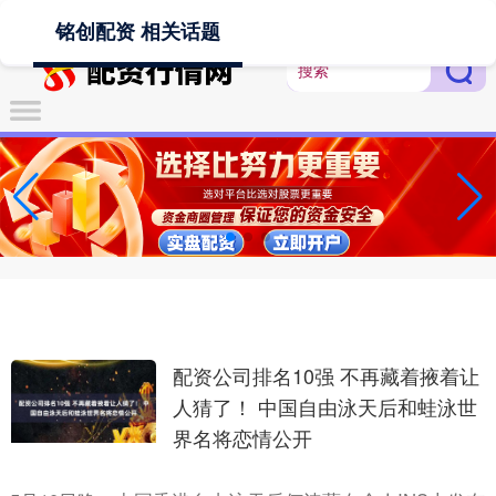
-->
铭创配资 相关话题
配资公司排名10强 不再藏着掖着让
人猜了！ 中国自由泳天后和蛙泳世
界名将恋情公开