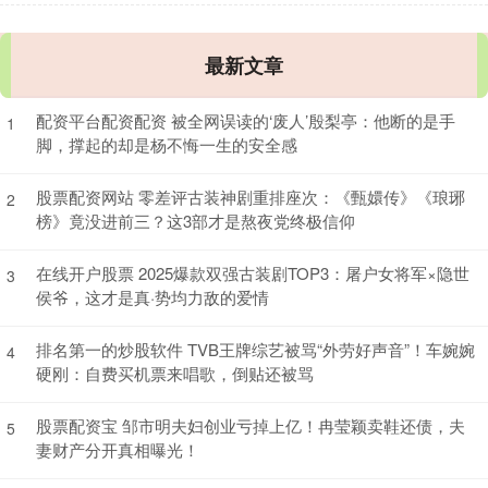
最新文章
配资平台配资配资 被全网误读的‘废人’殷梨亭：他断的是手
1
脚，撑起的却是杨不悔一生的安全感
股票配资网站 零差评古装神剧重排座次：《甄嬛传》《琅琊
2
榜》竟没进前三？这3部才是熬夜党终极信仰
在线开户股票 2025爆款双强古装剧TOP3：屠户女将军×隐世
3
侯爷，这才是真·势均力敌的爱情
排名第一的炒股软件 TVB王牌综艺被骂“外劳好声音”！车婉婉
4
硬刚：自费买机票来唱歌，倒贴还被骂
股票配资宝 邹市明夫妇创业亏掉上亿！冉莹颖卖鞋还债，夫
5
妻财产分开真相曝光！