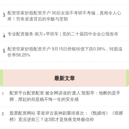
​配资世家炒股配资开户 00后女孩不考研不考编，真相令人心
3
疼！劳务派遣背后的辛酸与坚韧
​专业配资服务 南方+早班车 | 党的二十届四中全会公报发布
4
​配资世家炒股配资开户 9月15日侨银转债下跌0.58%，转股溢
5
价率58.25%
最新文章
配资平台配资配资 被全网误读的‘废人’殷梨亭：他断的是手
1
脚，撑起的却是杨不悔一生的安全感
股票配资网站 零差评古装神剧重排座次：《甄嬛传》《琅琊
2
榜》竟没进前三？这3部才是熬夜党终极信仰