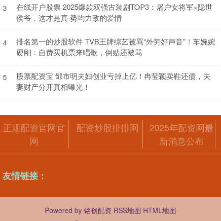
在线开户股票 2025爆款双强古装剧TOP3：屠户女将军×隐世
3
侯爷，这才是真·势均力敌的爱情
排名第一的炒股软件 TVB王牌综艺被骂“外劳好声音”！车婉婉
4
硬刚：自费买机票来唱歌，倒贴还被骂
股票配资宝 邹市明夫妇创业亏掉上亿！冉莹颖卖鞋还债，夫
5
妻财产分开真相曝光！
正规配资官网官
配资炒股排排网
2025年配资网最
网
新消息公布
友情链接：
Powered by
铭创配资
RSS地图
HTML地图