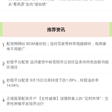
从“看风景”走向“读自然”
推荐资讯
​配资网网站 BOM邀你拍｜选对买家秀种草视频模特，电商爆
1
单不用硬广
​炒股平台配资 远洋建管中标贵阳市云岩区盐务街特色创新功能
2
区项目
​炒股平台配资 9月15日洁美转债下跌1.09%，转股溢价率
3
14.04%
​正规股票配资开户 【女性健康】读懂卵巢上的 “定时炸弹”：交
4
界性肿瘤早发现早治疗