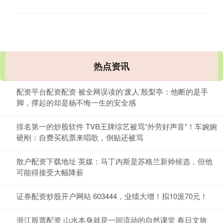
热点资讯
配资平台配资配资 被全网误读的‘废人’殷梨亭：他断的是手
脚，撑起的却是杨不悔一生的安全感
排名第一的炒股软件 TVB王牌综艺被骂“外劳好声音”！车婉婉
硬刚：自费买机票来唱歌，倒贴还被骂
散户配资下载地址 英媒：马丁内斯是苏格兰新帅候选，但他
可能得接受大幅降薪
证券配资炒股开户网站 603444，业绩大增！拟10派70元！
浙江股票配资 山水本身就是一间流动的自然课堂 春日文旅