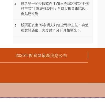
排名第一的炒股软件 TVB王牌综艺被骂“外劳
4
好声音”！车婉婉硬刚：自费买机票来唱歌，
倒贴还被骂
股票配资宝 邹市明夫妇创业亏掉上亿！冉莹
5
颖卖鞋还债，夫妻财产分开真相曝光！
2025年配资网最新消息公布