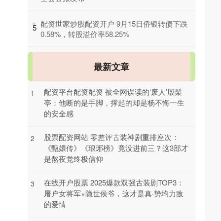
​配资世家炒股配资开户 9月15日侨银转债下跌
5
0.58%，转股溢价率58.25%
最新文章
配资平台配资配资 被全网误读的‘废人’殷梨
1
亭：他断的是手脚，撑起的却是杨不悔一生
的安全感
股票配资网站 零差评古装神剧重排座次：
2
《甄嬛传》《琅琊榜》竟没进前三？这3部才
是熬夜党终极信仰
在线开户股票 2025爆款双强古装剧TOP3：
3
屠户女将军×隐世侯爷，这才是真·势均力敌
的爱情