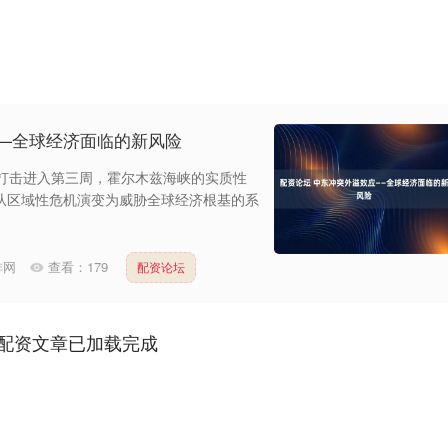
——全球经济面临的新风险
军事打击进入第三周，霍尔木兹海峡的实质性
从区域性危机演变为威胁全球经济根基的系
排网
查看：
179
配资论坛
配资文章已加载完成