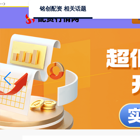
-->
铭创配资 相关话题